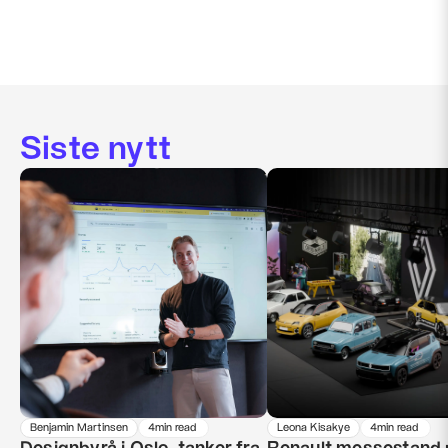
Siste nytt
Benjamin Martinsen
4
min read 
Leona Kisakye
4
min read 