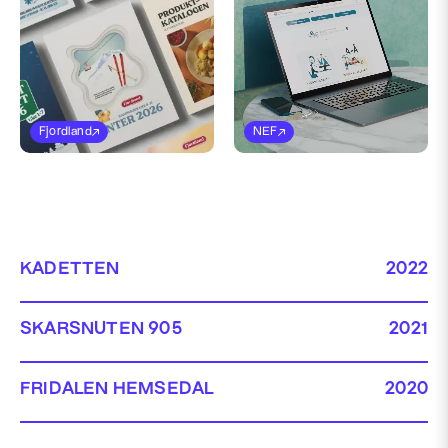
Fjordland
NEF
KADETTEN
2022
Grafisk design
Web
Markedsføring
SKARSNUTEN 905
2021
Grafisk design
Markedsføring
Web
FRIDALEN HEMSEDAL
2020
Web
Grafisk design
Markedsføring